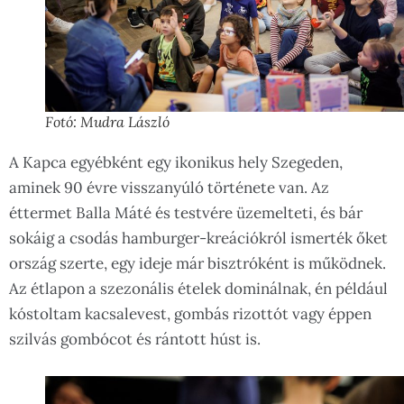
Fotó: Mudra László
A Kapca egyébként egy ikonikus hely Szegeden,
aminek 90 évre visszanyúló története van. Az
éttermet Balla Máté és testvére üzemelteti, és bár
sokáig a csodás hamburger-kreációkról ismerték őket
ország szerte, egy ideje már bisztróként is működnek.
Az étlapon a szezonális ételek dominálnak, én például
kóstoltam kacsalevest, gombás rizottót vagy éppen
szilvás gombócot és rántott húst is.