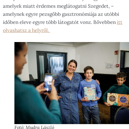
amelyek miatt érdemes meglátogatni Szegedet, –
amelynek egyre pezsgőbb gasztronómiája az utóbbi
időben eleve egyre több látogatót vonz. Bővebben
itt
olvashatsz a helyről.
Fotó: Mudra László