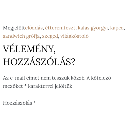
Megjelölt
előadás
,
étteremteszt
,
kalas györgyi
,
kapca
,
sandwich grófja
,
szeged
,
világkóstoló
VÉLEMÉNY,
HOZZÁSZÓLÁS?
Az e-mail címet nem tesszük közzé.
A kötelező
mezőket
*
karakterrel jelöltük
Hozzászólás
*