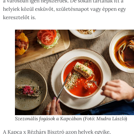
a városban igen népszerűek. De sokan tartanak itt a
helyiek közül esküvőt, születésnapot vagy éppen egy
keresztelőt is.
Szezonális fogások a Kapcában (Fotó: Mudra László)
A Kapca x Rézhárs Bisztró azon helyek egyike,