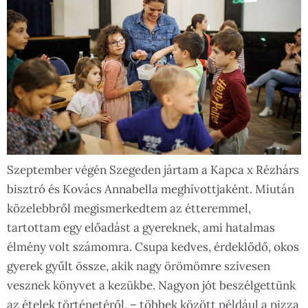
Szeptember végén Szegeden jártam a Kapca x Rézhárs
bisztró és Kovács Annabella meghívottjaként. Miután
közelebbről megismerkedtem az étteremmel,
tartottam egy előadást a gyereknek, ami hatalmas
élmény volt számomra. Csupa kedves, érdeklődő, okos
gyerek gyűlt össze, akik nagy örömömre szívesen
vesznek könyvet a kezükbe. Nagyon jót beszélgettünk
az ételek történetéről, – többek között például a pizza