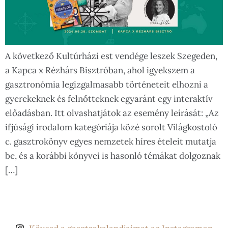
A következő Kultúrházi est vendége leszek Szegeden,
a Kapca x Rézhárs Bisztróban, ahol igyekszem a
gasztronómia legizgalmasabb történeteit elhozni a
gyerekeknek és felnőtteknek egyaránt egy interaktív
előadásban. Itt olvashatjátok az esemény leírását: „Az
ifjúsági irodalom kategóriája közé sorolt Világkostoló
c. gasztrokönyv egyes nemzetek híres ételeit mutatja
be, és a korábbi könyvei is hasonló témákat dolgoznak
[…]