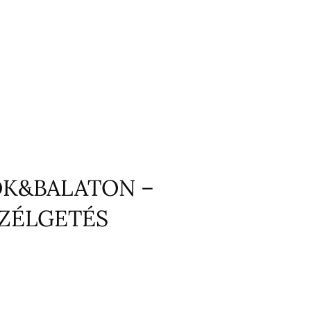
K&BALATON –
SZÉLGETÉS