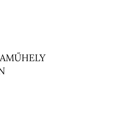
ZAMŰHELY
N