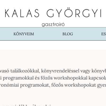
KÖNYVEIM
BLOG
E
lvasó találkozókkal, könyvrendeléssel vagy köny
programokkal és főzős workshopokkal kapcsolatb
tronómiai programokat, főzős workshopokat gy