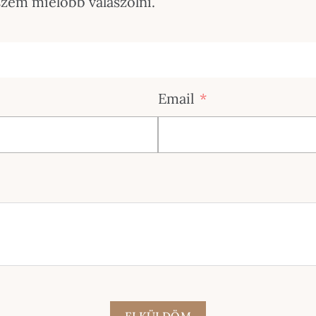
kszem mielőbb válaszolni.
Email