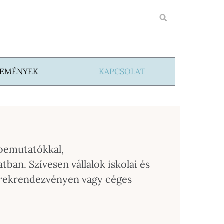
SEMÉNYEK
KAPCSOLAT
vbemutatókkal,
an. Szívesen vállalok iskolai és
erekrendezvényen vagy céges