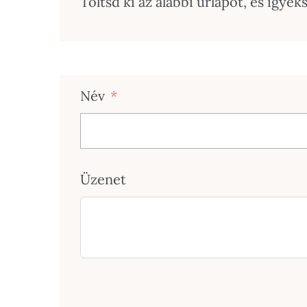
Töltsd ki az alábbi űrlapot, és igye
Név
Üzenet