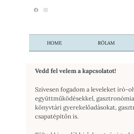
HOME
RÓLAM
Vedd fel velem a kapcsolatot!
Szívesen fogadom a leveleket író-o
együttműködésekkel, gasztronómiai 
könyvtári gyerekelőadásokat, gasz
csapatépítőn is.