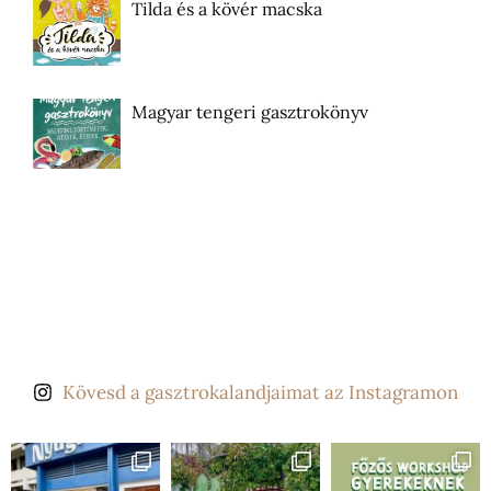
Tilda és a kövér macska
Magyar tengeri gasztrokönyv
Kövesd a gasztrokalandjaimat az Instagramon