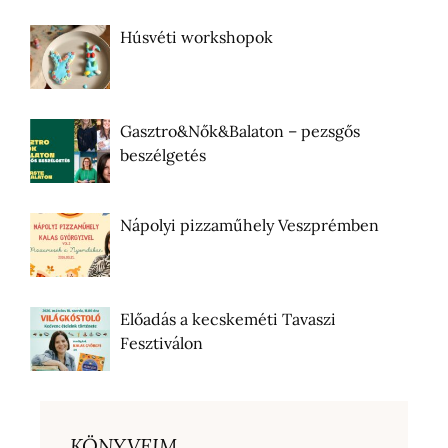
Húsvéti workshopok
Gasztro&Nők&Balaton – pezsgős
beszélgetés
Nápolyi pizzaműhely Veszprémben
Előadás a kecskeméti Tavaszi
Fesztiválon
KÖNYVEIM