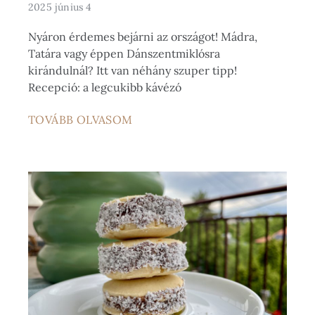
2025 június 4
Nyáron érdemes bejárni az országot! Mádra,
Tatára vagy éppen Dánszentmiklósra
kirándulnál? Itt van néhány szuper tipp!
Recepció: a legcukibb kávézó
TOVÁBB OLVASOM