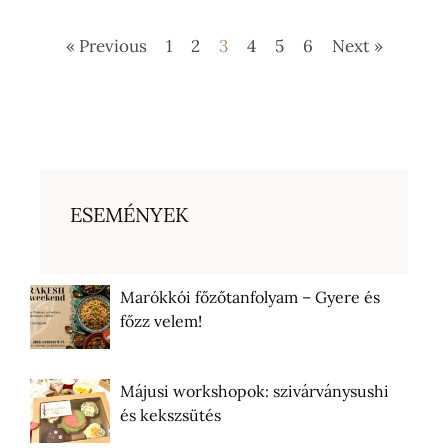
« Previous
1
2
3
4
5
6
Next »
ESEMÉNYEK
Marókkói főzőtanfolyam – Gyere és
főzz velem!
Májusi workshopok: szivárványsushi
és kekszsütés