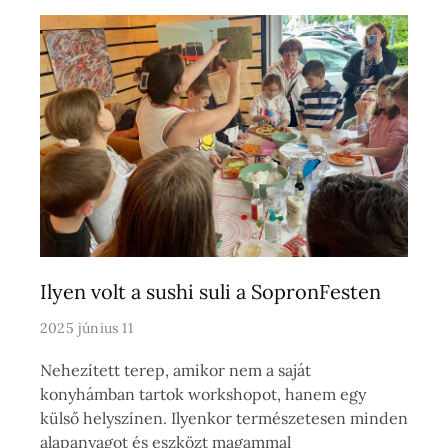
Ilyen volt a sushi suli a SopronFesten
2025 június 11
Nehezített terep, amikor nem a saját
konyhámban tartok workshopot, hanem egy
külső helyszínen. Ilyenkor természetesen minden
alapanyagot és eszközt magammal