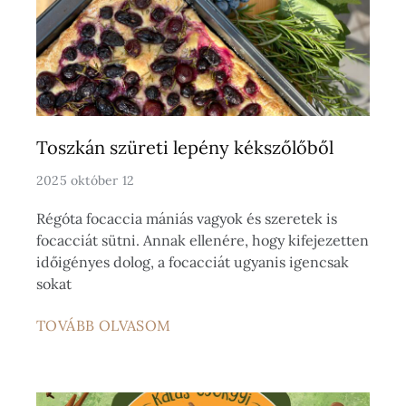
Toszkán szüreti lepény kékszőlőből
2025 október 12
Régóta focaccia mániás vagyok és szeretek is
focacciát sütni. Annak ellenére, hogy kifejezetten
időigényes dolog, a focacciát ugyanis igencsak
sokat
TOVÁBB OLVASOM