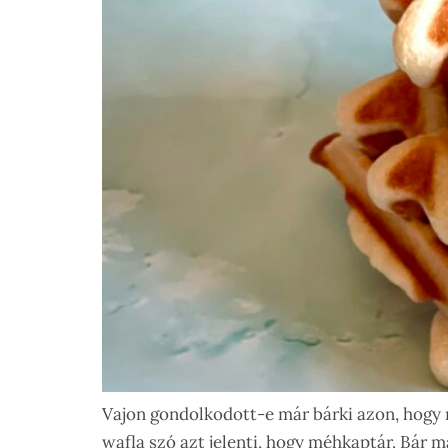
Vajon gondolkodott-e már bárki azon, hogy mi
wafla szó azt jelenti, hogy méhkaptár. Bár m