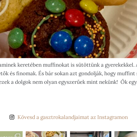
aminek keretében muffinokat is sütöttünk a gyerekekkel.
tők és finomak. És bár sokan azt gondolják, hogy muffint 
ezek a dolgok nem olyan egyszerűek mint nekünk! Ők egy
Kövesd a gasztrokalandjaimat az Instagramon