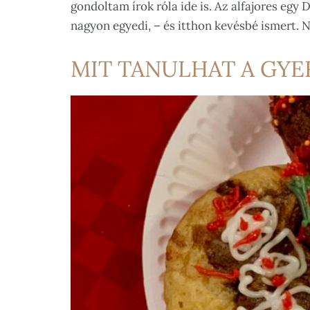
gondoltam írok róla ide is. Az alfajores egy 
nagyon egyedi, – és itthon kevésbé ismert.
MIT TANULHAT A GYE