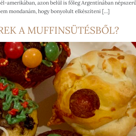
Dél-amerikában, azon belül is főleg Argentínában népszerű 
 Nem mondanám, hogy bonyolult elkészíteni […]
REK A MUFFINSÜTÉSBŐL?