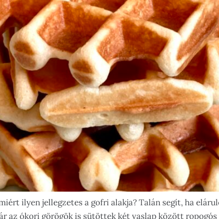
ért ilyen jellegzetes a gofri alakja? Talán segít, ha elá
ár az ókori görögök is sütöttek két vaslap között ropogós 