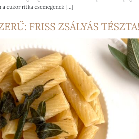
n a cukor ritka csemegének […]
ERŰ: FRISS ZSÁLYÁS TÉSZTA