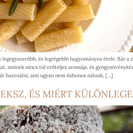
 legegyszerűbb, és legrégebbi hagyományos étele. Bár a zs
gat, aminek nincs túl erőteljes aromája, és gyógynövényké
át használni, ami ugyan nem őshonos nálunk, […]
KEKSZ, ÉS MIÉRT KÜLÖNLEGE