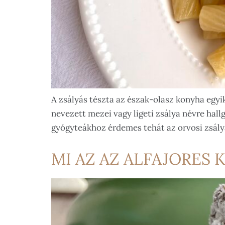
A zsályás tészta az észak-olasz konyha egyik
nevezett mezei vagy ligeti zsálya névre hall
gyógyteákhoz érdemes tehát az orvosi zsály
MI AZ AZ ALFAJORES 