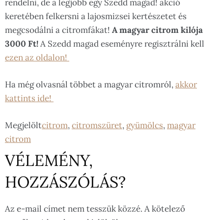
rendelni, de a legjobb egy Szedd magad! akció
keretében felkersni a lajosmizsei kertészetet és
megcsodálni a citromfákat!
A magyar citrom kilója
3000 Ft!
A Szedd magad eseményre regisztrálni kell
ezen az oldalon!
Ha még olvasnál többet a magyar citromról,
akkor
kattints ide!
Megjelölt
citrom
,
citromszüret
,
gyümölcs
,
magyar
citrom
VÉLEMÉNY,
HOZZÁSZÓLÁS?
Az e-mail címet nem tesszük közzé.
A kötelező