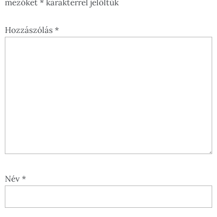
mezőket
*
karakterrel jelöltük
Hozzászólás
*
Név
*