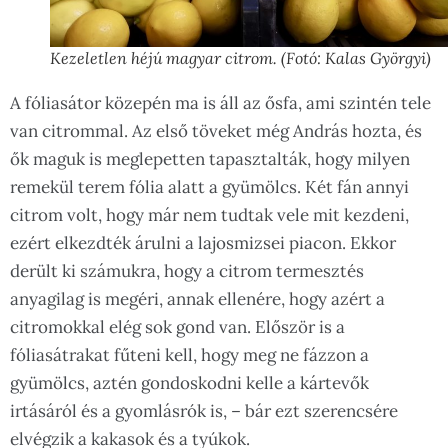
Kezeletlen héjú magyar citrom. (Fotó: Kalas Györgyi)
A fóliasátor közepén ma is áll az ősfa, ami szintén tele
van citrommal. Az első töveket még András hozta, és
ők maguk is meglepetten tapasztalták, hogy milyen
remekül terem fólia alatt a gyümölcs. Két fán annyi
citrom volt, hogy már nem tudtak vele mit kezdeni,
ezért elkezdték árulni a lajosmizsei piacon. Ekkor
derült ki számukra, hogy a citrom termesztés
anyagilag is megéri, annak ellenére, hogy azért a
citromokkal elég sok gond van. Először is a
fóliasátrakat fűteni kell, hogy meg ne fázzon a
gyümölcs, aztén gondoskodni kelle a kártevők
irtásáról és a gyomlásrók is, – bár ezt szerencsére
elvégzik a kakasok és a tyúkok.