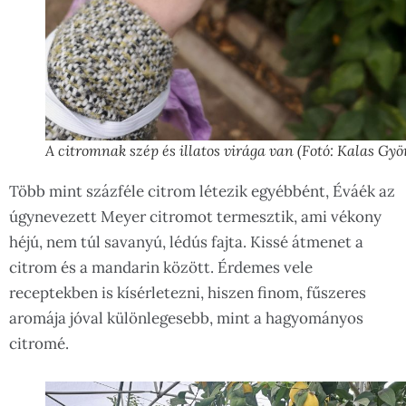
A citromnak szép és illatos virága van (Fotó: Kalas Gyö
Több mint százféle citrom létezik egyébbént, Éváék az
úgynevezett Meyer citromot termesztik, ami vékony
héjú, nem túl savanyú, lédús fajta. Kissé átmenet a
citrom és a mandarin között. Érdemes vele
receptekben is kísérletezni, hiszen finom, fűszeres
aromája jóval különlegesebb, mint a hagyományos
citromé.