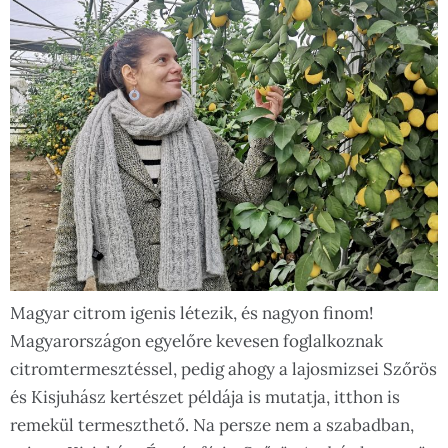
Magyar citrom igenis létezik, és nagyon finom!
Magyarországon egyelőre kevesen foglalkoznak
citromtermesztéssel, pedig ahogy a lajosmizsei Szőrös
és Kisjuhász kertészet példája is mutatja, itthon is
remekül termeszthető. Na persze nem a szabadban,