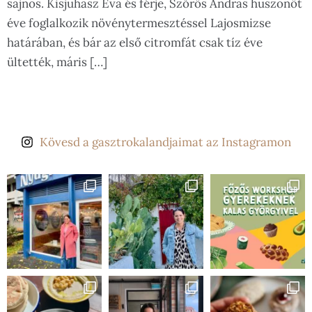
sajnos. Kisjuhász Éva és férje, Szőrös András huszonöt
éve foglalkozik növénytermesztéssel Lajosmizse
határában, és bár az első citromfát csak tíz éve
ültették, máris […]
Kövesd a gasztrokalandjaimat az Instagramon