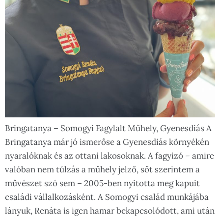
Bringatanya – Somogyi Fagylalt Műhely, Gyenesdiás A
Bringatanya már jó ismerőse a Gyenesdiás környékén
nyaralóknak és az ottani lakosoknak. A fagyizó – amire
valóban nem túlzás a műhely jelző, sőt szerintem a
művészet szó sem – 2005-ben nyitotta meg kapuit
családi vállalkozásként. A Somogyi család munkájába
lányuk, Renáta is igen hamar bekapcsolódott, ami után