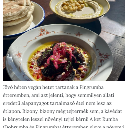
Jövő héten vegán hetet tartanak a Pingrumba
étteremben, ami azt jelenti, hogy semmilyen állati
eredetű alapanyagot tartalmazó étel nem lesz az
étlapon. Bizony, bizony még tejtermék sem, a kávédat
is kénytelen leszel növényi tejjel kérni! A két Rumba
(Dobrumba és Pingrumba) étteremben eleve a növényi