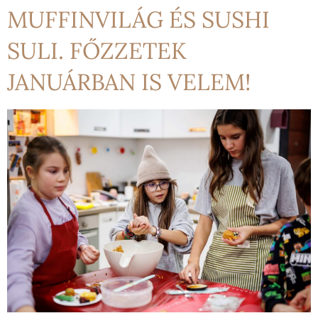
MUFFINVILÁG ÉS SUSHI
SULI. FŐZZETEK
JANUÁRBAN IS VELEM!