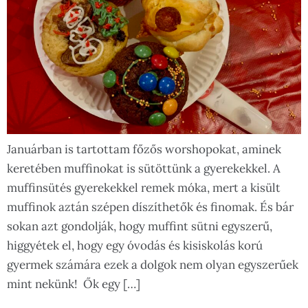
Januárban is tartottam főzős worshopokat, aminek
keretében muffinokat is sütöttünk a gyerekekkel. A
muffinsütés gyerekekkel remek móka, mert a kisült
muffinok aztán szépen díszíthetők és finomak. És bár
sokan azt gondolják, hogy muffint sütni egyszerű,
higgyétek el, hogy egy óvodás és kisiskolás korú
gyermek számára ezek a dolgok nem olyan egyszerűek
mint nekünk! Ők egy […]