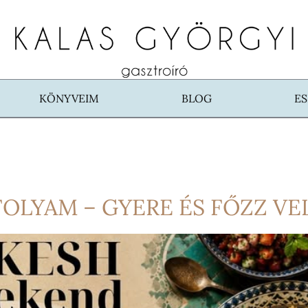
KÖNYVEIM
BLOG
E
LYAM – GYERE ÉS FŐZZ VE