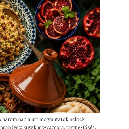
. A három nap alatt megmutatok nektek
osan lesz: kuszkusz-vacsora, tagine-főzés,