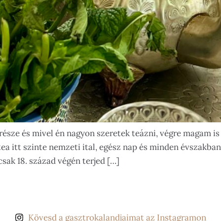
része és mivel én nagyon szeretek teázni, végre magam i
a itt szinte nemzeti ital, egész nap és minden évszakba
sak 18. század végén terjed […]
Kövesd a gasztrokalandjaimat az Instagramon