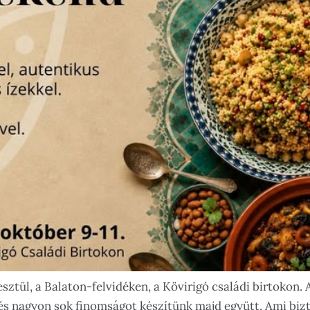
sztül, a Balaton-felvidéken, a Kövirigó családi birtokon
és nagyon sok finomságot készítünk majd együtt. Ami bizt