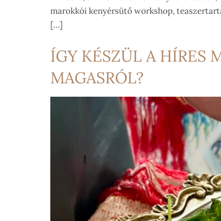
marokkói kenyérsütő workshop, teaszertartás
[…]
ÍGY KÉSZÜL A HÍRES
MAGASRÓL?