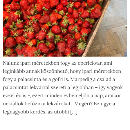
Nálunk ipari méretekben fogy az eperlekvár, ami
leginkább annak köszönhető, hogy ipari méretekben
fogy a palacsinta és a gofri is. Márpedig a család a
palacsintát lekvárral szereti a legjobban – így vagyok
ezzel én is -, ezért minden évben eljön a nap, amikor
nekiállok befőzni a lekvárokat. Megéri? Ez ugye a
legnagyobb kérdés, az utóbbi […]