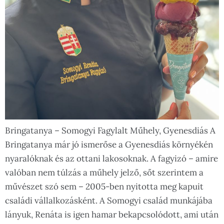
Bringatanya – Somogyi Fagylalt Műhely, Gyenesdiás A
Bringatanya már jó ismerőse a Gyenesdiás környékén
nyaralóknak és az ottani lakosoknak. A fagyizó – amire
valóban nem túlzás a műhely jelző, sőt szerintem a
művészet szó sem – 2005-ben nyitotta meg kapuit
családi vállalkozásként. A Somogyi család munkájába
lányuk, Renáta is igen hamar bekapcsolódott, ami után