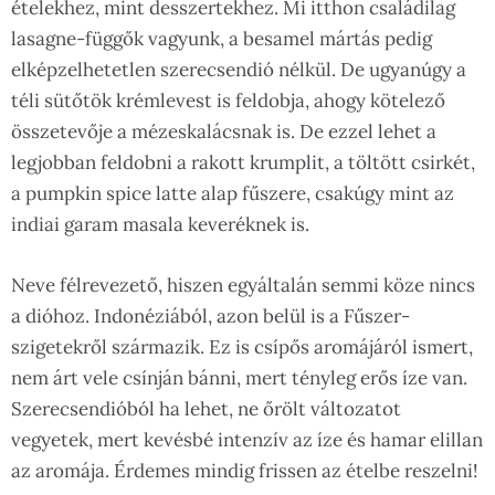
ételekhez, mint desszertekhez. Mi itthon családilag
lasagne-függők vagyunk, a besamel mártás pedig
elképzelhetetlen szerecsendió nélkül. De ugyanúgy a
téli sütőtök krémlevest is feldobja, ahogy kötelező
összetevője a mézeskalácsnak is. De ezzel lehet a
legjobban feldobni a rakott krumplit, a töltött csirkét,
a pumpkin spice latte alap fűszere, csakúgy mint az
indiai garam masala keveréknek is.
Neve félrevezető, hiszen egyáltalán semmi köze nincs
a dióhoz. Indonéziából, azon belül is a Fűszer-
szigetekről származik. Ez is csípős aromájáról ismert,
nem árt vele csínján bánni, mert tényleg erős íze van.
Szerecsendióból ha lehet, ne őrölt változatot
vegyetek, mert kevésbé intenzív az íze és hamar elillan
az aromája. Érdemes mindig frissen az ételbe reszelni!