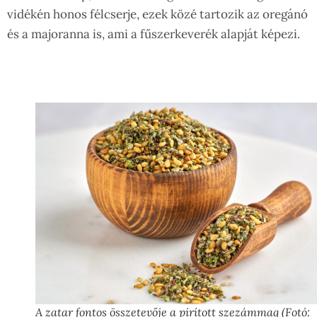
vidékén honos félcserje, ezek közé tartozik az oregánó
és a majoranna is, ami a fűszerkeverék alapját képezi.
A zatar fontos összetevője a pirított szezámmag (Fotó: