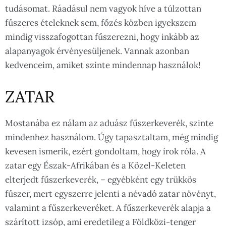
tudásomat. Ráadásul nem vagyok híve a túlzottan
fűszeres ételeknek sem, főzés közben igyekszem
mindig visszafogottan fűszerezni, hogy inkább az
alapanyagok érvényesüljenek. Vannak azonban
kedvenceim, amiket szinte mindennap használok!
ZATAR
Mostanába ez nálam az aduász fűszerkeverék, szinte
mindenhez használom. Úgy tapasztaltam, még mindig
kevesen ismerik, ezért gondoltam, hogy írok róla. A
zatar egy Észak-Afrikában és a Közel-Keleten
elterjedt fűszerkeverék, – egyébként egy trükkös
fűszer, mert egyszerre jelenti a névadó zatar növényt,
valamint a fűszerkeveréket. A fűszerkeverék alapja a
szárított izsóp, ami eredetileg a Földközi-tenger