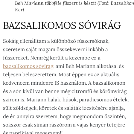
Beh Mariann többféle fűszert is készít (Fotó: Bazsaliko
Kert
BAZSALIKOMOS SÓVIRÁG
Sokáig ellenálltam a különböző fűszersóknak,
szeretem saját magam összekeverni inkább a
fűszereket. Nemrég került a kezembe ez a
bazsalikomos sóvirág,
ami Beh Mariann alkotása, és
teljesen beleszerettem. Most éppen ez az aktuális
kedvencem mindenre IS használom. A bazsalikomon
és a són kívül van benne még citromfű és körömvirág
szirom is. Mariann
halak, húsok, paradicsomos ételek,
sült zöldségek, köretek és saláták ízesítésére ajánlja,
de én annyira szeretem, hogy megmondom őszintén,
sokszor csak simán rászórom a vajas kenyér tetejére
és paprikával megeszem!!