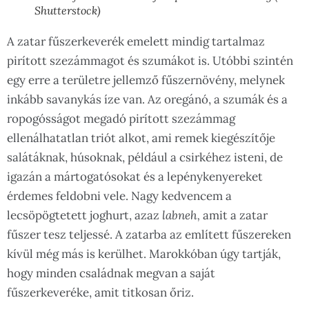
Shutterstock)
A zatar fűszerkeverék emelett mindig tartalmaz
pirított szezámmagot és szumákot is. Utóbbi szintén
egy erre a területre jellemző fűszernövény, melynek
inkább savanykás íze van. Az oregánó, a szumák és a
ropogósságot megadó pirított szezámmag
ellenálhatatlan triót alkot, ami remek kiegészítője
salátáknak, húsoknak, például a csirkéhez isteni, de
igazán a mártogatósokat és a lepénykenyereket
érdemes feldobni vele. Nagy kedvencem a
lecsöpögtetett joghurt, azaz
labneh,
amit a zatar
fűszer tesz teljessé. A zatarba az említett fűszereken
kívül még más is kerülhet. Marokkóban úgy tartják,
hogy minden családnak megvan a saját
fűszerkeveréke, amit titkosan őriz.