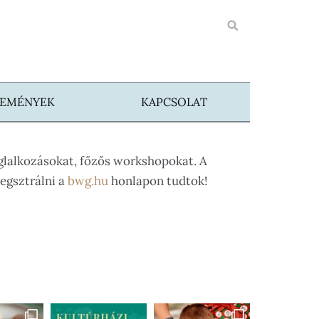
SEMÉNYEK
KAPCSOLAT
lalkozásokat, főzős workshopokat. A
regsztrálni a
bwg.hu
honlapon tudtok!