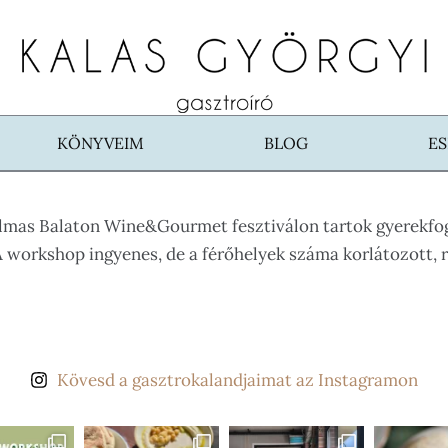
KÖNYVEIM
BLOG
E
lmas Balaton Wine&Gourmet fesztiválon tartok gyerekfog
 A workshop ingyenes, de a férőhelyek száma korlátozott, 
Kövesd a gasztrokalandjaimat az Instagramon