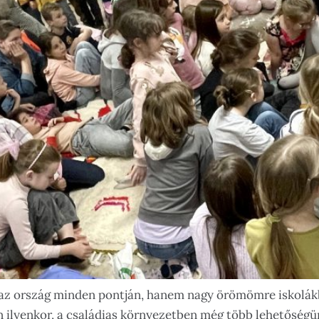
az ország minden pontján, hanem nagy örömömre iskolákba
 ilyenkor, a családias környezetben még több lehetőségün