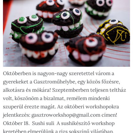
Októberben is nagyon-nagy szeretettel várom a
gyerekeket a Gasztroműhelybe, egy közös főzésre,
alkotásra és mókára! Szeptemberben teljesen teltház
volt, köszönöm a bizalmat, remélem mindenki
szuperül érezte magát. Az októberi workshopokra
jelentkezés: gasztroworkshop@gmail.com címen!
Október 18. Sushi suli A sushikészítő workshop
keretében elmerülünk a rizs sokszínű világában,