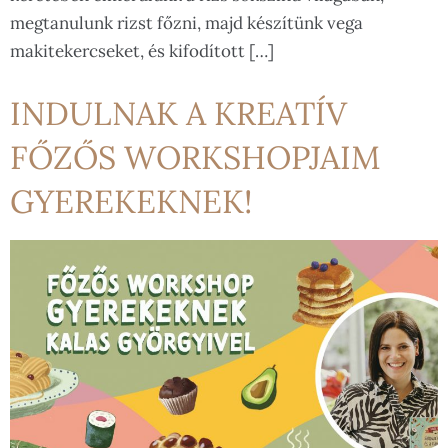
megtanulunk rizst főzni, majd készítünk vega
makitekercseket, és kifodított […]
INDULNAK A KREATÍV
FŐZŐS WORKSHOPJAIM
GYEREKEKNEK!