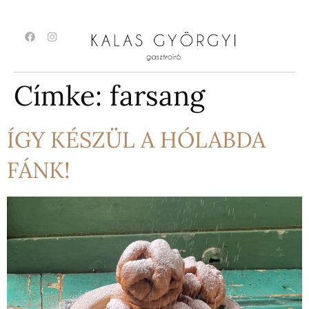
Címke:
farsang
ÍGY KÉSZÜL A HÓLABDA
FÁNK!