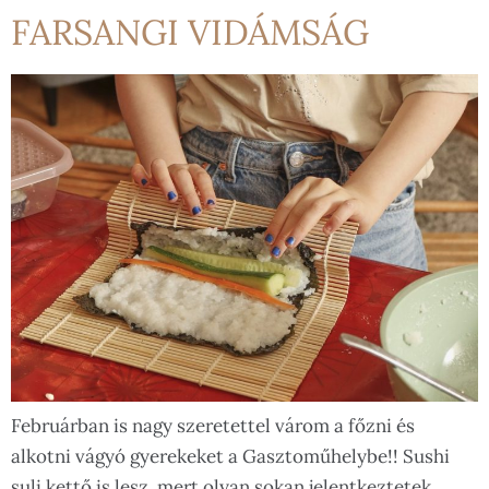
FARSANGI VIDÁMSÁG
Februárban is nagy szeretettel várom a főzni és
alkotni vágyó gyerekeket a Gasztoműhelybe!! Sushi
suli kettő is lesz, mert olyan sokan jelentkeztetek