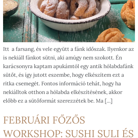
Itt a farsang, és vele együtt a fánk időszak. Ilyenkor az
is nekiáll fánkot sütni, aki amúgy nem szokott. Én
karácsonyra kaptam apukámtól egy antik hólabdafánk
sütőt, és így jutott eszembe, hogy elkészítem ezt a
ritka csemegét. Fontos információ tehát, hogy ha
nekiálltok otthon a hólabda elkészítésének, akkor
előbb ez a sütőformát szerezzétek be. Ma […]
FEBRUÁRI FŐZŐS
WORKSHOP: SUSHI SULI ÉS