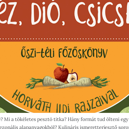
e? Mi a tökéletes pesztó titka? Hány formát tud ölteni e
szezonális alapanyagokból? Kulináris ismeretterjesztő sor