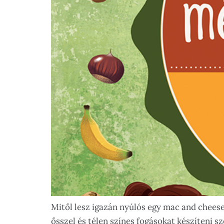
Mitől lesz igazán nyúlós egy mac and chees
ősszel és télen színes fogásokat készíteni 