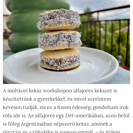
A múltkori keksz workshopon alfajores kekszet is
készítettünk a gyerekekkel, és mivel szerintem
kevesen tudják, mi ez a finom édesség, gondoltam írok
róla ide is. Az alfajores egy Dél-amerikában, azon belül
is főleg Argentínában népszerű keksz, aminek a
tésztája és a tölteléke is nagyon egyedi, – és itthon