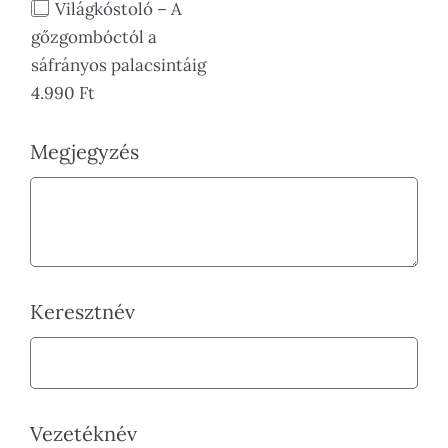
Világkóstoló – A
gőzgombóctól a
sáfrányos palacsintáig
4.990 Ft
Megjegyzés
Keresztnév
Vezetéknév