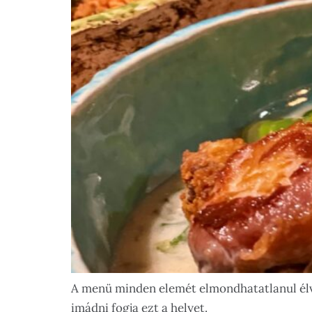
A menü minden elemét elmondhatatlanul élve
imádni fogja ezt a helyet.